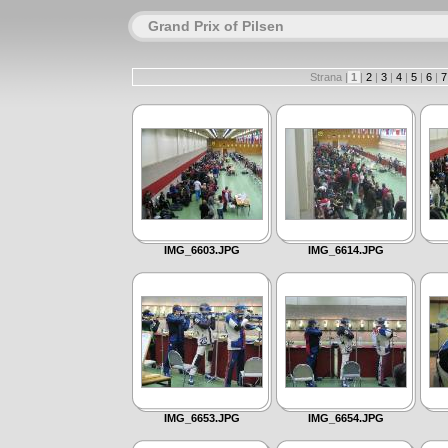
Grand Prix of Pilsen
Strana |
1
|
2
|
3
|
4
|
5
|
6
|
IMG_6603.JPG
IMG_6614.JPG
IMG_6653.JPG
IMG_6654.JPG