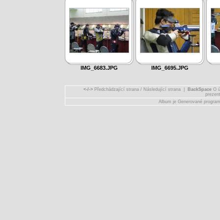
IMG_6683.JPG
IMG_6695.JPG
<-/->
Předchádzající strana / Následující strana |
BackSpace
O ú
prezen
Album je Generované progr